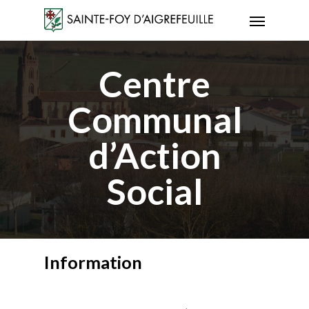
Skip
Menu
to
main
Centre
content
Communal
d’Action
Social
Information